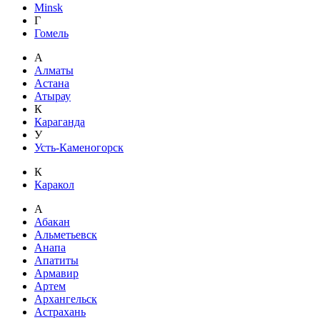
Minsk
Г
Гомель
А
Алматы
Астана
Атырау
К
Караганда
У
Усть-Каменогорск
К
Каракол
А
Абакан
Альметьевск
Анапа
Апатиты
Армавир
Артем
Архангельск
Астрахань