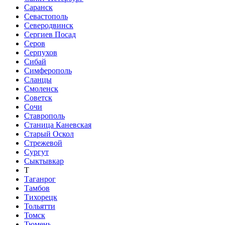
Саранск
Севастополь
Северодвинск
Сергиев Посад
Серов
Серпухов
Сибай
Симферополь
Сланцы
Смоленск
Советск
Сочи
Ставрополь
Станица Каневская
Старый Оскол
Стрежевой
Сургут
Сыктывкар
Т
Таганрог
Тамбов
Тихорецк
Тольятти
Томск
Тюмень