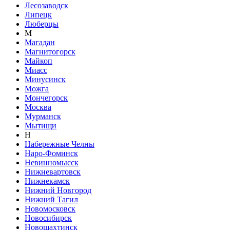
Лесозаводск
Липецк
Люберцы
М
Магадан
Магнитогорск
Майкоп
Миасс
Минусинск
Можга
Мончегорск
Москва
Мурманск
Мытищи
Н
Набережные Челны
Наро-Фоминск
Невинномысск
Нижневартовск
Нижнекамск
Нижний Новгород
Нижний Тагил
Новомосковск
Новосибирск
Новошахтинск