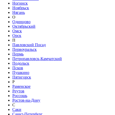
Ногинск
Ноябрьск
Нягань
О
Одинцово
Октябрьский
Омск
Орск
П
Павловский Посад
Первоуральск
Пермь
Петропавловск-Камчатский
Подольск
Псков
Пушкино
Пятигорск
Р
Раменское
Реутов
Россошь
Ростов-на-Дону
С
Саки
Санкт-Петербург