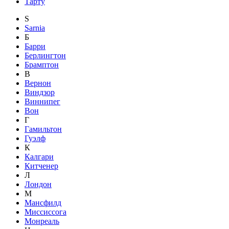
Тарту
S
Sarnia
Б
Барри
Берлингтон
Брамптон
В
Вернон
Виндзор
Виннипег
Вон
Г
Гамильтон
Гуэлф
К
Калгари
Китченер
Л
Лондон
М
Мансфилд
Миссиссога
Монреаль