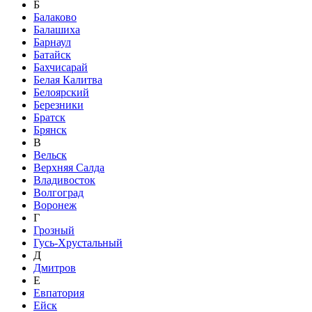
Б
Балаково
Балашиха
Барнаул
Батайск
Бахчисарай
Белая Калитва
Белоярский
Березники
Братск
Брянск
В
Вельск
Верхняя Салда
Владивосток
Волгоград
Воронеж
Г
Грозный
Гусь-Хрустальный
Д
Дмитров
Е
Евпатория
Ейск