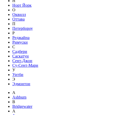
Н
Норт Йорк
О
Оквилл
Оттава
П
Петербороу
Р
Реджайна
Римуски
С
Садбери
Саскатун
Сент-Джон
Су-Сент-Мари
У
Уитби
Э
Эдмонтон
A
Ashburn
B
Bridgewater
А