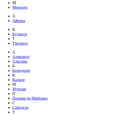
М
Мюнхен
А
Афины
К
Кутаиси
Т
Тбилиси
А
Аликанте
Альсира
Б
Бенидорм
К
Кальпе
М
Мурсия
П
Пальма-де-Майорка
С
Сабадель
Т