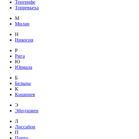
Тенерифе
Торревьеха
М
Милан
Н
Никосия
Р
Рига
Ю
Юрмала
Б
Бельцы
К
Кишинев
Э
Эйндховен
Л
Лиссабон
П
Порто