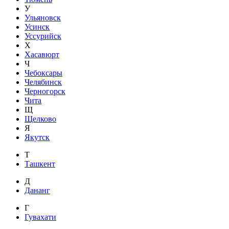
У
Ульяновск
Усинск
Уссурийск
Х
Хасавюрт
Ч
Чебоксары
Челябинск
Черногорск
Чита
Щ
Щелково
Я
Якутск
Т
Ташкент
Д
Дананг
Г
Гувахати