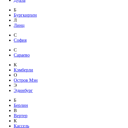
Дуала
Б
Бургкирхен
Л
Линц
С
София
С
Сараево
К
Кэмберли
О
Остров Мэн
Э
Эдинбург
Б
Берлин
В
Вертер
К
Кассель