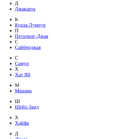
Д
Джакарта
К
Куала-Лумпур
П
Петалинг-Джая
С
Сайберджая
С
Самуи
Х
Хат Яй
М
Манама
Ш
Шейх-Заид
Х
Хайфа
Д