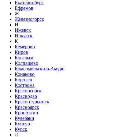
Екатеринбург
Ефремов
Ж
Железногорск
И
Ижевск
Иркутск
К
Кемерово
Киров
Когалым
Колпашево
Комсомольск-на-Амуре
Конаково
Королев
Кострома
Красногорск
Краснодар
Краснотурьинск
Красноярск
Кропоткин
Кулебаки
Кунгур
Курск
Л