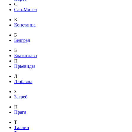
С
Сан-Мигел
К
Констанца
Б
Белград
Б
Братислава
П
Прьевидза
Л
Любляна
З
Загреб
П
Прага
Т
Таллин