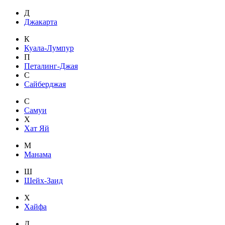
Д
Джакарта
К
Куала-Лумпур
П
Петалинг-Джая
С
Сайберджая
С
Самуи
Х
Хат Яй
М
Манама
Ш
Шейх-Заид
Х
Хайфа
Д