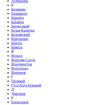
Астрахань
Б
Балаково
Балашиха
Барнаул
Батайск
Бахчисарай
Белая Калитва
Белоярский
Березники
Братск
Брянск
В
Вельск
Верхняя Салда
Владивосток
Волгоград
Воронеж
Г
Грозный
Гусь-Хрустальный
Д
Дмитров
Е
Евпатория