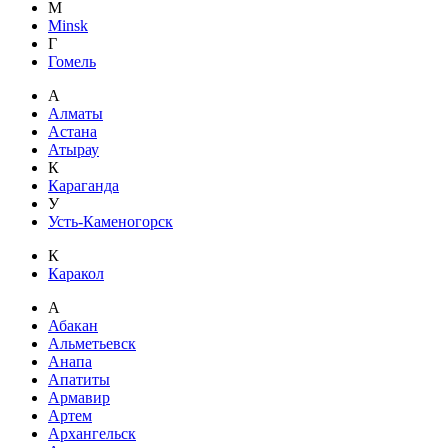
M
Minsk
Г
Гомель
А
Алматы
Астана
Атырау
К
Караганда
У
Усть-Каменогорск
К
Каракол
А
Абакан
Альметьевск
Анапа
Апатиты
Армавир
Артем
Архангельск