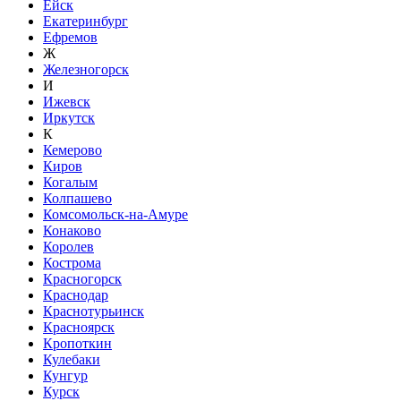
Ейск
Екатеринбург
Ефремов
Ж
Железногорск
И
Ижевск
Иркутск
К
Кемерово
Киров
Когалым
Колпашево
Комсомольск-на-Амуре
Конаково
Королев
Кострома
Красногорск
Краснодар
Краснотурьинск
Красноярск
Кропоткин
Кулебаки
Кунгур
Курск