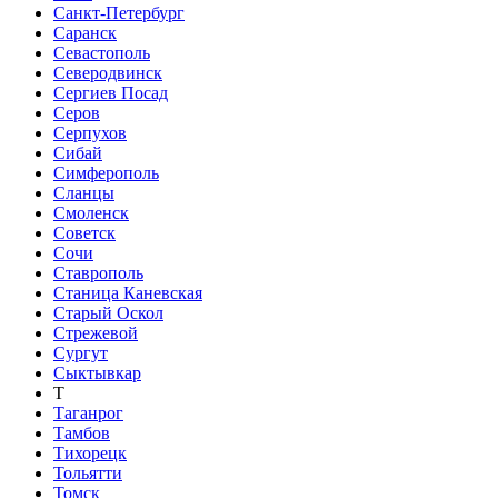
Санкт-Петербург
Саранск
Севастополь
Северодвинск
Сергиев Посад
Серов
Серпухов
Сибай
Симферополь
Сланцы
Смоленск
Советск
Сочи
Ставрополь
Станица Каневская
Старый Оскол
Стрежевой
Сургут
Сыктывкар
Т
Таганрог
Тамбов
Тихорецк
Тольятти
Томск