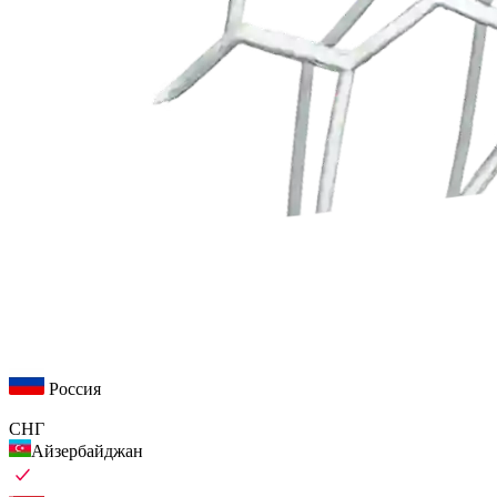
Россия
СНГ
Айзербайджан