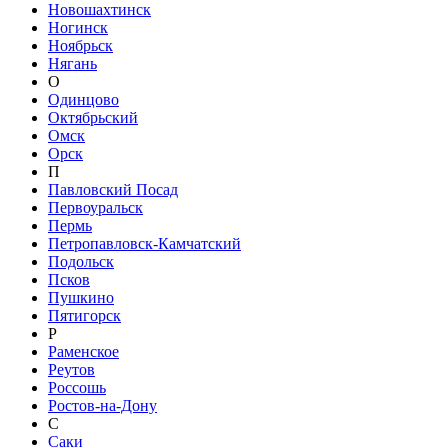
Новошахтинск
Ногинск
Ноябрьск
Нягань
О
Одинцово
Октябрьский
Омск
Орск
П
Павловский Посад
Первоуральск
Пермь
Петропавловск-Камчатский
Подольск
Псков
Пушкино
Пятигорск
Р
Раменское
Реутов
Россошь
Ростов-на-Дону
С
Саки