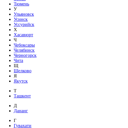
Тюмень
У
Ульяновск
Усинск
Уссурийск
Х
Хасавюрт
Ч
Чебоксары
Челябинск
Черногорск
Чита
Щ
Щелково
Я
Якутск
Т
Ташкент
Д
Дананг
Г
Гувахати