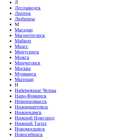
Л
Лесозаводск
Липецк
Люберцы
М
Магадан
Магнитогорск
Майкоп
Миасс
Минусинск
Можга
Мончегорск
Москва
Мурманск
Мытищи
Н
Набережные Челны
Наро-Фоминск
Невинномысск
Нижневартовск
Нижнекамск
Нижний Новгород
Нижний Тагил
Новомосковск
Новосибирск