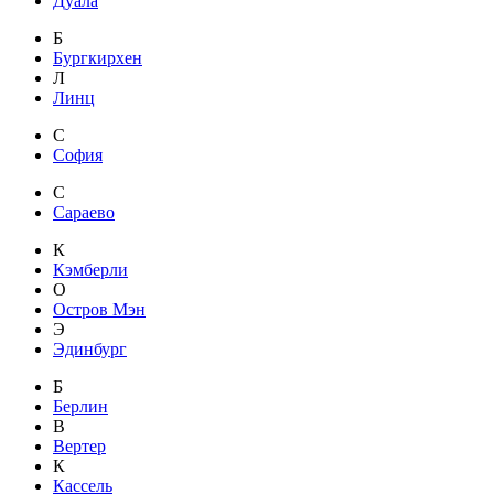
Дуала
Б
Бургкирхен
Л
Линц
С
София
С
Сараево
К
Кэмберли
О
Остров Мэн
Э
Эдинбург
Б
Берлин
В
Вертер
К
Кассель