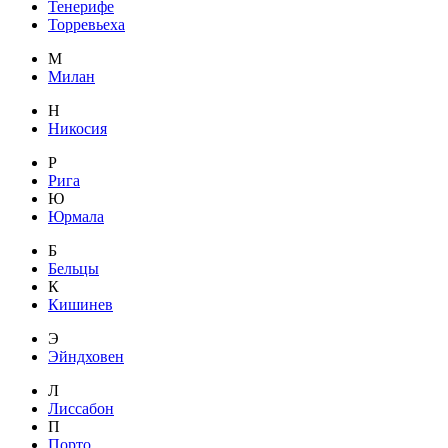
Тенерифе
Торревьеха
М
Милан
Н
Никосия
Р
Рига
Ю
Юрмала
Б
Бельцы
К
Кишинев
Э
Эйндховен
Л
Лиссабон
П
Порто