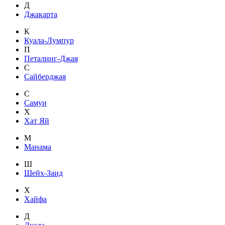
Д
Джакарта
К
Куала-Лумпур
П
Петалинг-Джая
С
Сайберджая
С
Самуи
Х
Хат Яй
М
Манама
Ш
Шейх-Заид
Х
Хайфа
Д