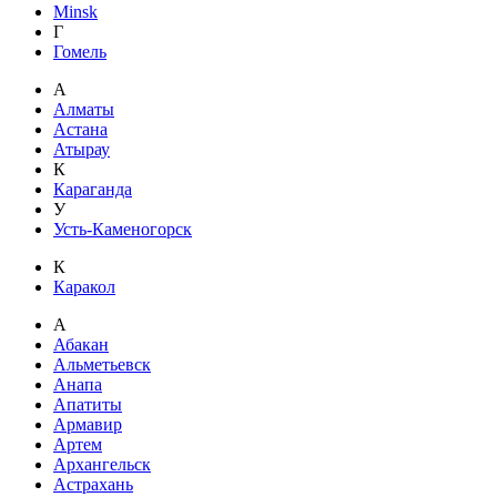
Minsk
Г
Гомель
А
Алматы
Астана
Атырау
К
Караганда
У
Усть-Каменогорск
К
Каракол
А
Абакан
Альметьевск
Анапа
Апатиты
Армавир
Артем
Архангельск
Астрахань