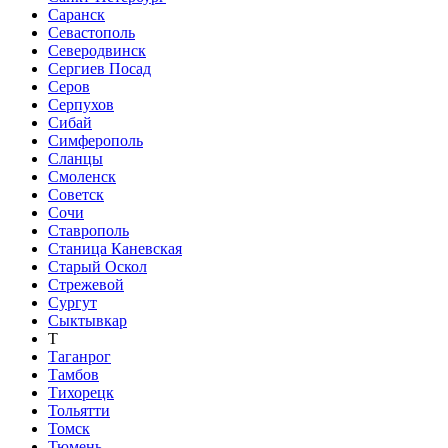
Саранск
Севастополь
Северодвинск
Сергиев Посад
Серов
Серпухов
Сибай
Симферополь
Сланцы
Смоленск
Советск
Сочи
Ставрополь
Станица Каневская
Старый Оскол
Стрежевой
Сургут
Сыктывкар
Т
Таганрог
Тамбов
Тихорецк
Тольятти
Томск
Тюмень