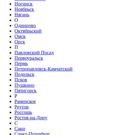
Ногинск
Ноябрьск
Нягань
О
Одинцово
Октябрьский
Омск
Орск
П
Павловский Посад
Первоуральск
Пермь
Петропавловск-Камчатский
Подольск
Псков
Пушкино
Пятигорск
Р
Раменское
Реутов
Россошь
Ростов-на-Дону
С
Саки
Санкт-Петербург