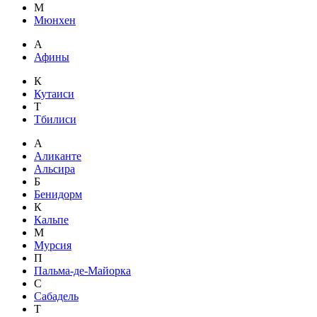
М
Мюнхен
А
Афины
К
Кутаиси
Т
Тбилиси
А
Аликанте
Альсира
Б
Бенидорм
К
Кальпе
М
Мурсия
П
Пальма-де-Майорка
С
Сабадель
Т