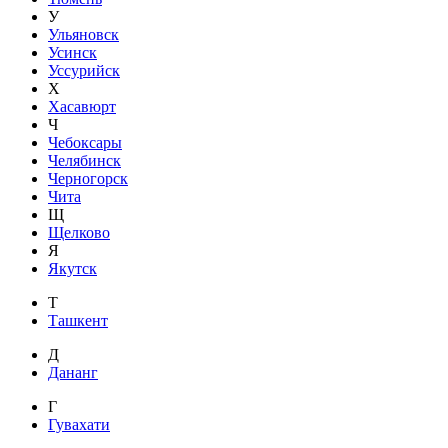
У
Ульяновск
Усинск
Уссурийск
Х
Хасавюрт
Ч
Чебоксары
Челябинск
Черногорск
Чита
Щ
Щелково
Я
Якутск
Т
Ташкент
Д
Дананг
Г
Гувахати