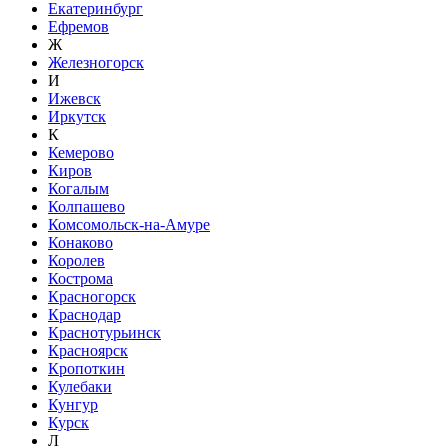
Екатеринбург
Ефремов
Ж
Железногорск
И
Ижевск
Иркутск
К
Кемерово
Киров
Когалым
Колпашево
Комсомольск-на-Амуре
Конаково
Королев
Кострома
Красногорск
Краснодар
Краснотурьинск
Красноярск
Кропоткин
Кулебаки
Кунгур
Курск
Л