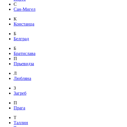
С
Сан-Мигел
К
Констанца
Б
Белград
Б
Братислава
П
Прьевидза
Л
Любляна
З
Загреб
П
Прага
Т
Таллин