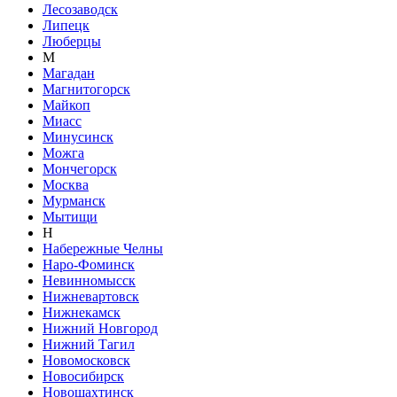
Лесозаводск
Липецк
Люберцы
М
Магадан
Магнитогорск
Майкоп
Миасс
Минусинск
Можга
Мончегорск
Москва
Мурманск
Мытищи
Н
Набережные Челны
Наро-Фоминск
Невинномысск
Нижневартовск
Нижнекамск
Нижний Новгород
Нижний Тагил
Новомосковск
Новосибирск
Новошахтинск