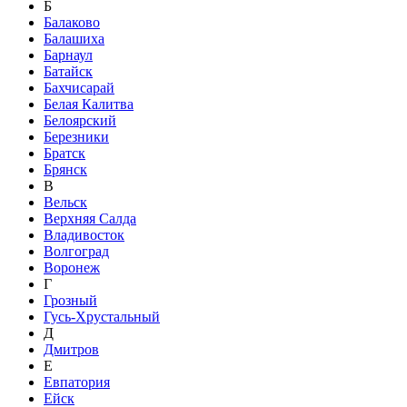
Б
Балаково
Балашиха
Барнаул
Батайск
Бахчисарай
Белая Калитва
Белоярский
Березники
Братск
Брянск
В
Вельск
Верхняя Салда
Владивосток
Волгоград
Воронеж
Г
Грозный
Гусь-Хрустальный
Д
Дмитров
Е
Евпатория
Ейск