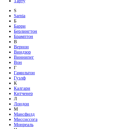
Тарту
S
Sarnia
Б
Барри
Берлингтон
Брамптон
В
Вернон
Виндзор
Виннипег
Вон
Г
Гамильтон
Гуэлф
К
Калгари
Китченер
Л
Лондон
М
Мансфилд
Миссиссога
Монреаль