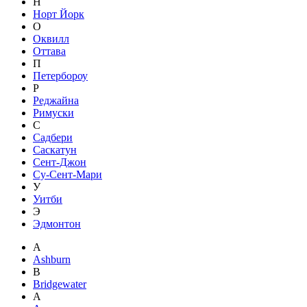
Н
Норт Йорк
О
Оквилл
Оттава
П
Петербороу
Р
Реджайна
Римуски
С
Садбери
Саскатун
Сент-Джон
Су-Сент-Мари
У
Уитби
Э
Эдмонтон
A
Ashburn
B
Bridgewater
А