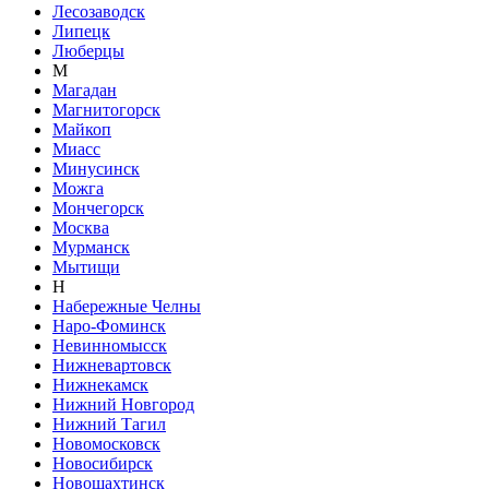
Лесозаводск
Липецк
Люберцы
М
Магадан
Магнитогорск
Майкоп
Миасс
Минусинск
Можга
Мончегорск
Москва
Мурманск
Мытищи
Н
Набережные Челны
Наро-Фоминск
Невинномысск
Нижневартовск
Нижнекамск
Нижний Новгород
Нижний Тагил
Новомосковск
Новосибирск
Новошахтинск