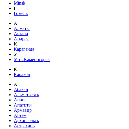
Minsk
Г
Гомель
А
Алматы
Астана
Атырау
К
Караганда
У
Усть-Каменогорск
К
Каракол
А
Абакан
Альметьевск
Анапа
Апатиты
Армавир
Артем
Архангельск
Астрахань