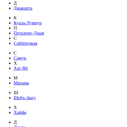
Д
Джакарта
К
Куала-Лумпур
П
Петалинг-Джая
С
Сайберджая
С
Самуи
Х
Хат Яй
М
Манама
Ш
Шейх-Заид
Х
Хайфа
Д