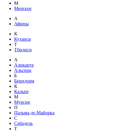
М
Мюнхен
А
Афины
К
Кутаиси
Т
Тбилиси
А
Аликанте
Альсира
Б
Бенидорм
К
Кальпе
М
Мурсия
П
Пальма-де-Майорка
С
Сабадель
Т