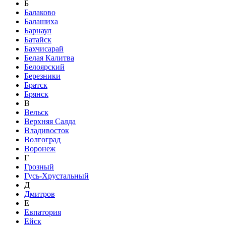
Б
Балаково
Балашиха
Барнаул
Батайск
Бахчисарай
Белая Калитва
Белоярский
Березники
Братск
Брянск
В
Вельск
Верхняя Салда
Владивосток
Волгоград
Воронеж
Г
Грозный
Гусь-Хрустальный
Д
Дмитров
Е
Евпатория
Ейск