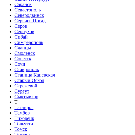
Саранск
Севастополь
Северодвинск
Сергиев Посад
Серов
Серпухов
Сибай
Симферополь
Сланцы
Смоленск
Советск
Сочи
Ставрополь
Станица Каневская
Старый Оскол
Стрежевой
Сургут
Сыктывкар
Т
Таганрог
Тамбов
Тихорецк
Тольятти
Томск
Тюмень