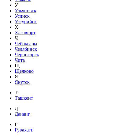
У
Ульяновск
Усинск
Уссурийск
Х
Хасавюрт
Ч
Чебоксары
Челябинск
Черногорск
Чита
Щ
Щелково
Я
Якутск
Т
Ташкент
Д
Дананг
Г
Гувахати