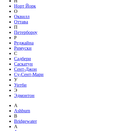
Н
Норт Йорк
О
Оквилл
Оттава
П
Петербороу
Р
Реджайна
Римуски
С
Садбери
Саскатун
Сент-Джон
Су-Сент-Мари
У
Уитби
Э
Эдмонтон
A
Ashburn
B
Bridgewater
А