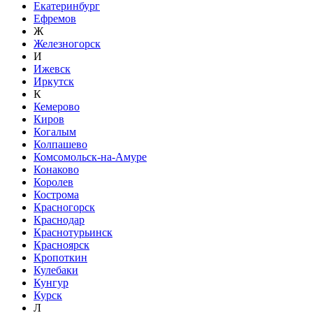
Екатеринбург
Ефремов
Ж
Железногорск
И
Ижевск
Иркутск
К
Кемерово
Киров
Когалым
Колпашево
Комсомольск-на-Амуре
Конаково
Королев
Кострома
Красногорск
Краснодар
Краснотурьинск
Красноярск
Кропоткин
Кулебаки
Кунгур
Курск
Л