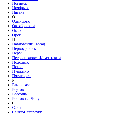
Ногинск
Ноябрьск
Нягань
О
Одинцово
Октябрьский
Омск
Орск
П
Павловский Посад
Первоуральск
Пермь
Петропавловск-Камчатский
Подольск
Псков
Пушкино
Пятигорск
Р
Раменское
Реутов
Россошь
Ростов-на-Дону
С
Саки
Санкт-Петербург