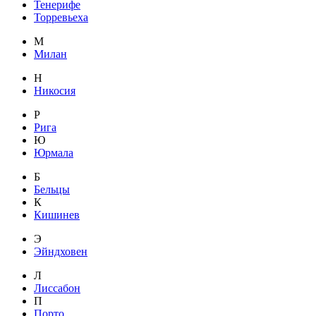
Тенерифе
Торревьеха
М
Милан
Н
Никосия
Р
Рига
Ю
Юрмала
Б
Бельцы
К
Кишинев
Э
Эйндховен
Л
Лиссабон
П
Порто