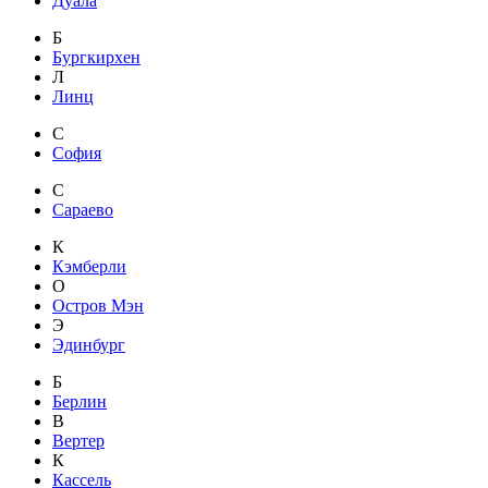
Дуала
Б
Бургкирхен
Л
Линц
С
София
С
Сараево
К
Кэмберли
О
Остров Мэн
Э
Эдинбург
Б
Берлин
В
Вертер
К
Кассель