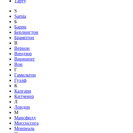
Тарту
S
Sarnia
Б
Барри
Берлингтон
Брамптон
В
Вернон
Виндзор
Виннипег
Вон
Г
Гамильтон
Гуэлф
К
Калгари
Китченер
Л
Лондон
М
Мансфилд
Миссиссога
Монреаль