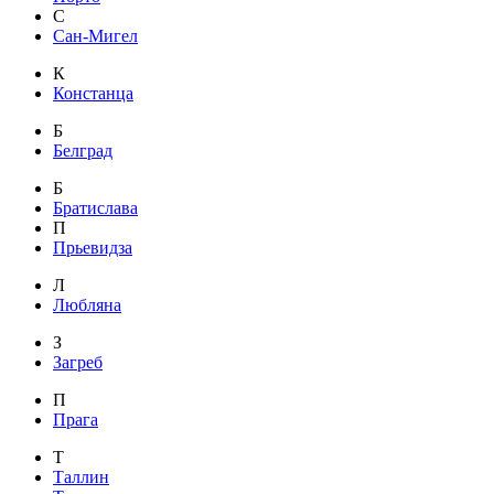
С
Сан-Мигел
К
Констанца
Б
Белград
Б
Братислава
П
Прьевидза
Л
Любляна
З
Загреб
П
Прага
Т
Таллин